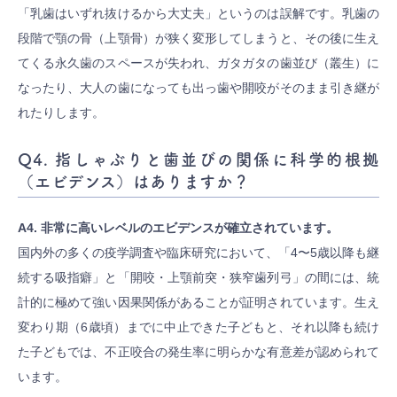
「乳歯はいずれ抜けるから大丈夫」というのは誤解です。乳歯の
段階で顎の骨（上顎骨）が狭く変形してしまうと、その後に生え
てくる永久歯のスペースが失われ、ガタガタの歯並び（叢生）に
なったり、大人の歯になっても出っ歯や開咬がそのまま引き継が
れたりします。
Q4. 指しゃぶりと歯並びの関係に科学的根拠
（エビデンス）はありますか？
A4. 非常に高いレベルのエビデンスが確立されています。
国内外の多くの疫学調査や臨床研究において、「4〜5歳以降も継
続する吸指癖」と「開咬・上顎前突・狭窄歯列弓」の間には、統
計的に極めて強い因果関係があることが証明されています。生え
変わり期（6歳頃）までに中止できた子どもと、それ以降も続け
た子どもでは、不正咬合の発生率に明らかな有意差が認められて
います。