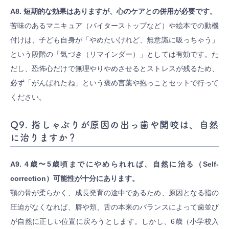
A8. 短期的な効果はありますが、心のケアとの併用が必要です。
苦味のあるマニキュア（バイターストップなど）や絵本での動機
付けは、子ども自身が「やめたいけれど、無意識に吸っちゃう」
という段階の「気づき（リマインダー）」としては有効です。た
だし、恐怖心だけで無理やりやめさせるとストレスが残るため、
必ず「がんばれたね」という褒め言葉や抱っことセットで行って
ください。
Q9. 指しゃぶりが原因の出っ歯や開咬は、自然
に治りますか？
A9. 4歳〜5歳頃までにやめられれば、自然に治る（Self-
correction）可能性が十分にあります。
顎の骨が柔らかく、成長発育の途中であるため、原因となる指の
圧迫がなくなれば、唇や頬、舌の本来のバランスによって歯並び
が自然に正しい位置に戻ろうとします。しかし、6歳（小学校入