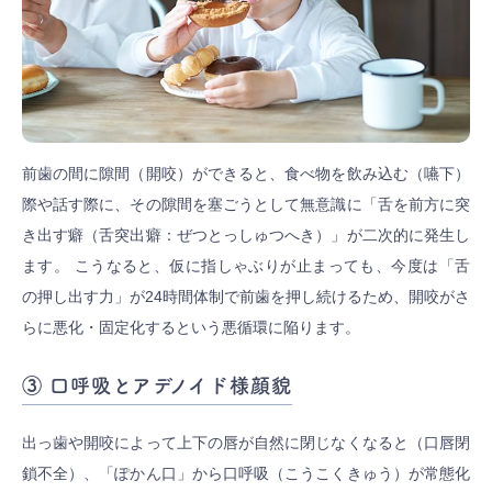
前歯の間に隙間（開咬）ができると、食べ物を飲み込む（嚥下）
際や話す際に、その隙間を塞ごうとして無意識に「舌を前方に突
き出す癖（舌突出癖：ぜつとっしゅつへき）」が二次的に発生し
ます。 こうなると、仮に指しゃぶりが止まっても、今度は「舌
の押し出す力」が24時間体制で前歯を押し続けるため、開咬がさ
らに悪化・固定化するという悪循環に陥ります。
③ 口呼吸とアデノイド様顔貌
出っ歯や開咬によって上下の唇が自然に閉じなくなると（口唇閉
鎖不全）、「ぽかん口」から口呼吸（こうこくきゅう）が常態化