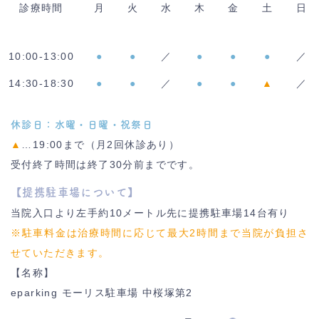
診療時間
月
火
水
木
金
土
日
10:00-13:00
●
●
／
●
●
●
／
14:30-18:30
●
●
／
●
●
▲
／
休診日：水曜・日曜・祝祭日
▲
…19:00まで（月2回休診あり）
受付終了時間は終了30分前までです。
【提携駐車場について】
当院入口より左手約10メートル先に提携駐車場14台有り
※駐車料金は治療時間に応じて最大2時間まで当院が負担さ
せていただきます。
【名称】
eparking モーリス駐車場 中桜塚第2