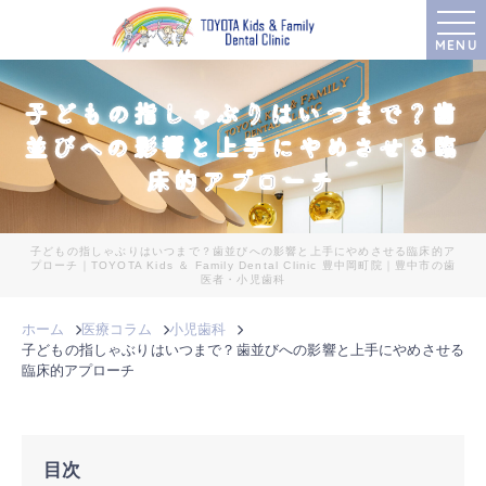
MENU
子どもの指しゃぶりはいつまで？歯
並びへの影響と上手にやめさせる臨
床的アプローチ
子どもの指しゃぶりはいつまで？歯並びへの影響と上手にやめさせる臨床的ア
プローチ｜TOYOTA Kids ＆ Family Dental Clinic 豊中岡町院｜豊中市の歯
医者・小児歯科
ホーム
医療コラム
小児歯科
子どもの指しゃぶりはいつまで？歯並びへの影響と上手にやめさせる
臨床的アプローチ
目次