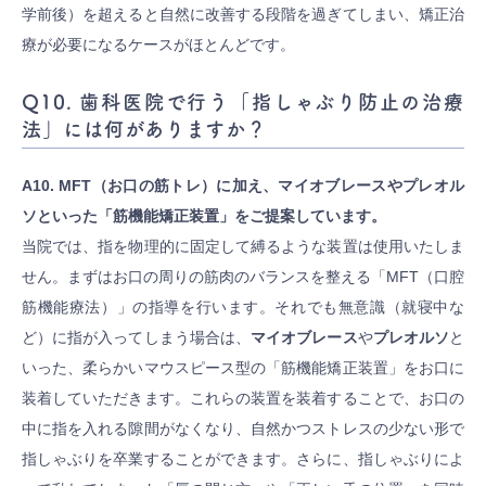
学前後）を超えると自然に改善する段階を過ぎてしまい、矯正治
療が必要になるケースがほとんどです。
Q10. 歯科医院で行う「指しゃぶり防止の治療
法」には何がありますか？
A10. MFT（お口の筋トレ）に加え、マイオブレースやプレオル
ソといった「筋機能矯正装置」をご提案しています。
当院では、指を物理的に固定して縛るような装置は使用いたしま
せん。まずはお口の周りの筋肉のバランスを整える「MFT（口腔
筋機能療法）」の指導を行います。それでも無意識（就寝中な
ど）に指が入ってしまう場合は、
マイオブレース
や
プレオルソ
と
いった、柔らかいマウスピース型の「筋機能矯正装置」をお口に
装着していただきます。これらの装置を装着することで、お口の
中に指を入れる隙間がなくなり、自然かつストレスの少ない形で
指しゃぶりを卒業することができます。さらに、指しゃぶりによ