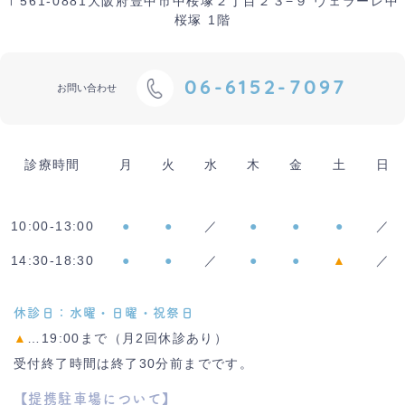
〒561-0881
大阪府豊中市中桜塚２丁目２３−９ ヴェラーレ中
桜塚 1階
06-6152-7097
お問い合わせ
診療時間
月
火
水
木
金
土
日
10:00-13:00
●
●
／
●
●
●
／
14:30-18:30
●
●
／
●
●
▲
／
休診日：水曜・日曜・祝祭日
▲
…19:00まで（月2回休診あり）
受付終了時間は終了30分前までです。
【提携駐車場について】