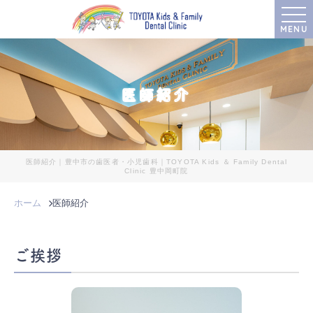
MENU
医師紹介
医師紹介｜豊中市の歯医者・小児歯科｜TOYOTA Kids ＆ Family Dental
Clinic 豊中岡町院
ホーム
医師紹介
ご挨拶