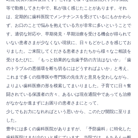
等で勤務してきた中で、私が強く感じたことがあります。それ
は、定期的に歯科医院でメンテナンスを受けているにもかかわら
ず、お口のことで悩みを抱えている方が非常に多いということで
す。適切な対応や、早期発見・早期治療を受ける機会が得られて
いない患者さまが少なくない現状に、日々もどかしさを感じてお
りました。ご来院してくださる患者さまたちから様々なご相談を
受けるたびに、「もっと効果的な虫歯予防の方法はないか」「歯
のトラブルの悪循環を断ち切るにはどうすればよいか」と考え、
これまで多くの指導医や専門医の先生方と意見を交わしながら、
よりよい歯科医療の形を模索してまいりました。子育てに日々奮
闘されている保護者の方々、あるいは現在通院中であっても治療
がなかなか進まずにお困りの患者さまにとって、
少しでもお力になれればという思いから、このたび開院に至りま
した。
豊中には多くの歯科医院がありますが、「予防歯科」に特化した
歯科医院はまだ少ないと感じています。当院では、もちろん一般